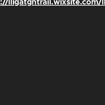
://lligatgntrail.wixsite.com/l